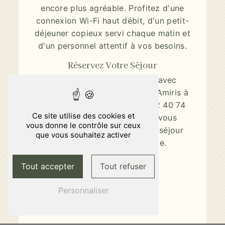
encore plus agréable. Profitez d'une
connexion Wi-Fi haut débit, d'un petit-
déjeuner copieux servi chaque matin et
d'un personnel attentif à vos besoins.
Réservez Votre Séjour
Pour réserver une chambre avec
bureau à l'Hôtel du Château - Amiris à
Orvault, contactez-nous au 02 40 74
Ce site utilise des cookies et
17 16. Nous serons ravis de vous
vous donne le contrôle sur ceux
accueillir et de faire de votre séjour
que vous souhaitez activer
une expérience inoubliable.
Tout accepter
Tout refuser
En savoir plus
Personnaliser
Contactez-nous