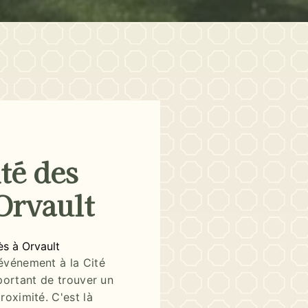
té des
Orvault
ès à Orvault
événement à la Cité
mportant de trouver un
oximité. C'est là