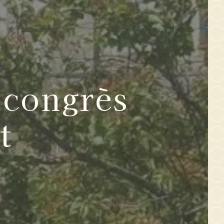
 congrès
t