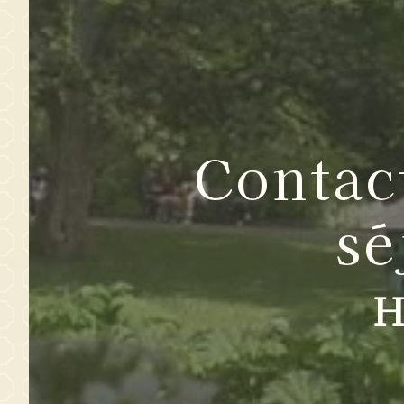
Contac
sé
H