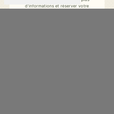
d'informations et réserver votre
chambre dès aujourd'hui.
Optez pour l'Hôtel du Château - Amiris
à Nantes et profitez d'un séjour réussi
dans un cadre chaleureux et
confortable, idéal pour les voyageurs
en quête de tranquillité et de praticité.
En savoir plus
Contactez-nous