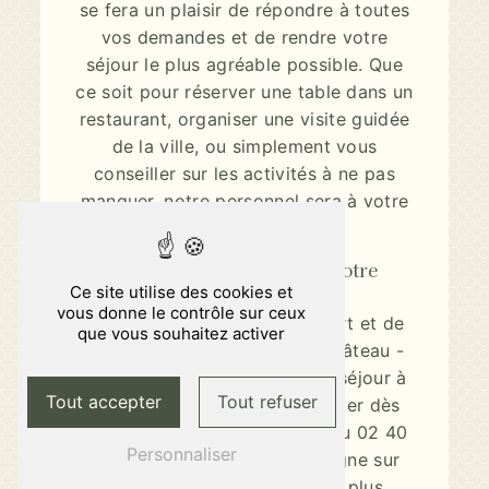
se fera un plaisir de répondre à toutes
vos demandes et de rendre votre
séjour le plus agréable possible. Que
ce soit pour réserver une table dans un
restaurant, organiser une visite guidée
de la ville, ou simplement vous
conseiller sur les activités à ne pas
manquer, notre personnel sera à votre
disposition.
Réservez dès maintenant votre
chambre
Ce site utilise des cookies et
vous donne le contrôle sur ceux
Pour profiter de tout le confort et de
que vous souhaitez activer
la tranquillité de l'Hôtel du Château -
Amiris lors de votre prochain séjour à
Tout accepter
Tout refuser
Nantes, n'hésitez pas à réserver dès
maintenant. Contactez-nous au 02 40
Personnaliser
74 17 16 ou directement en ligne sur
notre site web pour obtenir plus