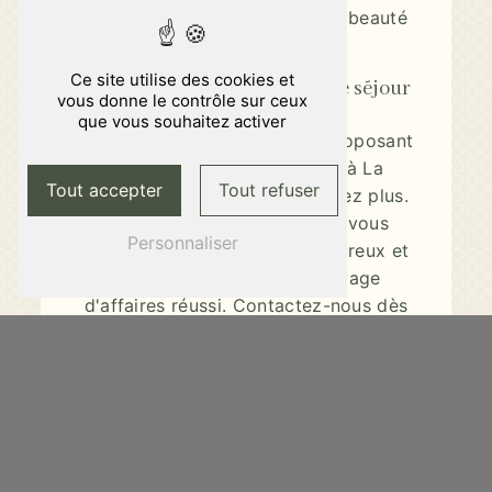
les environs pour découvrir la beauté
de la région.
Ce site utilise des cookies et
Réservez dès maintenant votre séjour
vous donne le contrôle sur ceux
professionnel
que vous souhaitez activer
Si vous recherchez un hôtel proposant
des chambres avec bureau à La
Tout accepter
Tout refuser
Chapelle-sur-Erdre, ne cherchez plus.
L'Hôtel du Château - Amiris vous
Personnaliser
accueille dans un cadre chaleureux et
moderne, idéal pour un voyage
d'affaires réussi. Contactez-nous dès
aujourd'hui pour réserver votre
chambre et profiter de tous nos
services et commodités.
En savoir plus