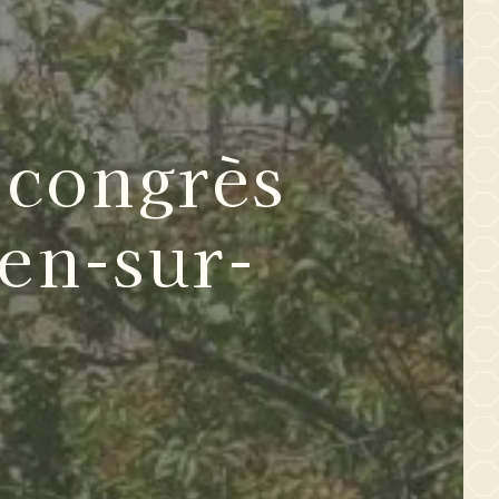
 congrès
ien-sur-