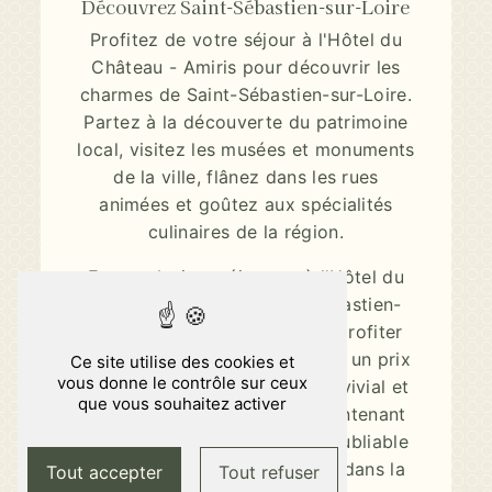
Découvrez Saint-Sébastien-sur-Loire
Profitez de votre séjour à l'Hôtel du
Château - Amiris pour découvrir les
charmes de Saint-Sébastien-sur-Loire.
Partez à la découverte du patrimoine
local, visitez les musées et monuments
de la ville, flânez dans les rues
animées et goûtez aux spécialités
culinaires de la région.
En conclusion, séjourner à l'Hôtel du
Château - Amiris à Saint-Sébastien-
sur-Loire vous permettra de profiter
d'un hébergement de qualité à un prix
Ce site utilise des cookies et
vous donne le contrôle sur ceux
abordable, dans un cadre convivial et
que vous souhaitez activer
accueillant. Réservez dès maintenant
pour vivre une expérience inoubliable
lors de votre prochain séjour dans la
Tout accepter
Tout refuser