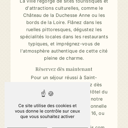
La ville regorge de sites touristiques et
d'attractions culturelles, comme le
Château de la Duchesse Anne ou les
bords de la Loire. Flânez dans les
ruelles pittoresques, dégustez les
spécialités locales dans les restaurants
typiques, et imprégnez-vous de
l'atmosphère authentique de cette cité
pleine de charme.
Réservez dès maintenant
Pour un séjour réussi à Saint-
Sébastien-sur-Loire, réservez dès
maintenant votre chambre à l'Hôtel du
Château - Amiris. Contactez notre
Ce site utilise des cookies et
équipe chaleureuse et professionnelle
vous donne le contrôle sur ceux
par téléphone au 02 40 74 17 16, ou
que vous souhaitez activer
par email à l'adresse
contact@hotelduchateau-amiris.com.