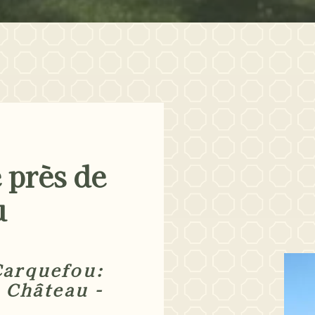
e près de
u
Carquefou:
 Château -